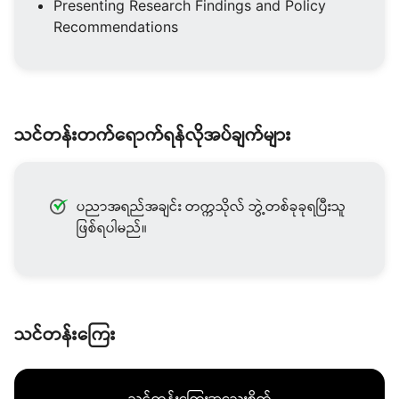
Presenting Research Findings and Policy
Recommendations
သင်တန်းတက်ရောက်ရန်လိုအပ်ချက်များ
ပညာအရည်အချင်း တက္ကသိုလ် ဘွဲ့တစ်ခုခုရပြီးသူ
ဖြစ်ရပါမည်။
သင်တန်းကြေး