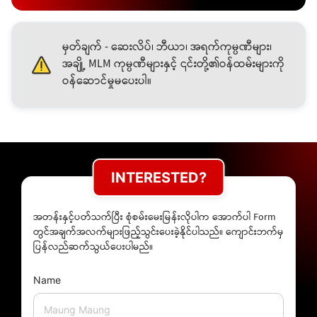
မှတ်ချက် - ဆေးလိပ်၊ ဘီယာ၊ အရက်ကုမ္ပဏီများ၊
အချို့ MLM ကုမ္ပဏီများနှင့် ၎င်းတို့၏ဝန်ထမ်းများကို
ဝန်ဆောင်မှုမပေးပါ။
INTERESTED?
အတန်းနှင့်ပတ်သက်ပြီး စုံစမ်းမေးမြန်းလိုပါက အောက်ပါ Form
တွင်အချက်အလက်များဖြည့်သွင်းပေးခဲ့နိုင်ပါသည်။ ကျောင်းဘက်မှ
ပြန်လည်ဆက်သွယ်ပေးပါမည်။
Name