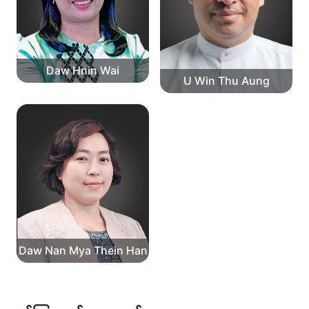
Daw Hnin Wai
U Win Thu Aung
Daw Nan Mya Thein Han