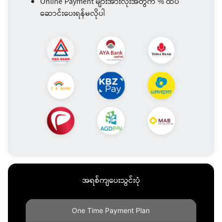
Online Payment များအားလုံးအတွက် % ထပ်
ဆောင်းပေးရန်မလိုပါ
အရစ်ကျပေးသွင်းပုံ
One Time Payment Plan