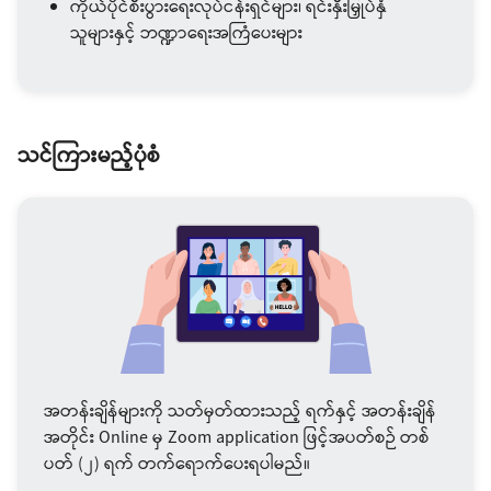
ကိုယ်ပိုင်စီးပွားရေးလုပ်ငန်းရှင်များ၊ ရင်းနှီးမြှုပ်နှံ
သူများနှင့် ဘဏ္ဍာရေးအကြံပေးများ
သင်ကြားမည့်ပုံစံ
အတန်းချိန်များကို သတ်မှတ်ထားသည့် ရက်နှင့် အတန်းချိန်
အတိုင်း Online မှ Zoom application ဖြင့်အပတ်စဉ် တစ်
ပတ် (၂) ရက် တက်ရောက်ပေးရပါမည်။