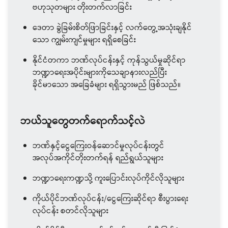
ဗဟုသုတများ တိုးတက်လာခြင်း
ဒေတာ ခွဲခြမ်းစိတ်ဖြာခြင်းနှင့် လက်တွေ့အသုံးချနိုင်
သော ကျွမ်းကျင်မှုများ ရရှိစေခြင်း
နိုင်ငံတကာ ဘဏ်လုပ်ငန်းနှင့် ကုန်သွယ်မှုဆိုင်ရာ
ဘဏ္ဍာရေးအပိုင်းများကိုသေချာနားလည်ပြီး
ခိုင်မာသော အခြေခံများ ရရှိသွားမည် ဖြစ်သည်။
ဘယ်သူတွေတက်ရောက်သင့်လဲ
ဘဏ်နှင့်ငွေကြေးဝန်ဆောင်မှုလုပ်ငန်းတွင်
အလုပ်အကိုင်တိုးတက်ရန် ရည်ရွယ်သူများ
ဘဏ္ဍာရေးကဏ္ဍသို့ ကူးပြောင်းလုပ်ကိုင်လိုသူများ
ကိုယ်ပိုင်ဘဏ်လုပ်ငန်း/ငွေကြေးဆိုင်ရာ စီးပွားရေး
လုပ်ငန်း စတင်လိုသူများ