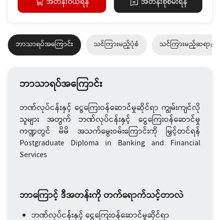
အတန်းဝယ်ရန်
အတန်းစုံစမ်းရန်
ဘာသာရပ်အကြောင်း
သင်ကြားမည့်ပုံစံ
သင်ကြားမည့်ဆရာ/ဆ
ဘာသာရပ်အကြောင်း
ဘဏ်လုပ်ငန်းနှင့် ငွေကြေးဝန်ဆောင်မှုဆိုင်ရာ ကျွမ်းကျင်လို
သူများ အတွက် ဘဏ်လုပ်ငန်းနှင့် ငွေကြေးဝန်ဆောင်မှု
ကဏ္ဍတွင် မိမိ အသက်မွေးဝမ်းကြောင်းကို မြှင့်တင်ရန်
Postgraduate Diploma in Banking and Financial
Services
ဘာကြောင့် ဒီအတန်းကို တက်ရောက်သင့်တာလဲ
ဘဏ်လုပ်ငန်းနှင့် ငွေကြေးဝန်ဆောင်မှုဆိုင်ရာ