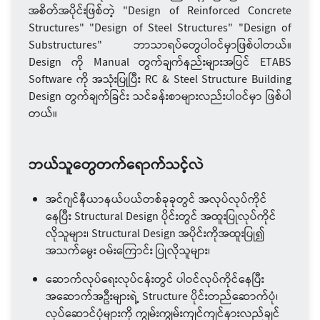
အစိတ်အပိုင်းဖြစ်တဲ့ "Design of Reinforced Concrete
Structures" "Design of Steel Structures" "Design of
Substructures" ဘာသာရပ်တွေပါဝင်မှာဖြစ်ပါတယ်။
Design ကို Manual တွက်ချက်နည်းများအပြင် ETABS
Software ကို အသုံးပြုပြီး RC & Steel Structure Building
Design တွက်ချက်ခြင်း သင်ခန်းစာများလည်းပါ၀င်မှာ ဖြစ်ပါ
တယ်။
ဘယ်သူတွေတက်ရောက်သင့်လဲ
အင်ဂျင်နီယာနယ်ပယ်တစ်ခုခုတွင် အလုပ်လုပ်ကိုင်
နေပြီး Structural Design ပိုင်းတွင် အထူးပြုလုပ်ကိုင်
လိုသူများ၊ Structural Design အပိုင်းကိုအထူးပြု၍
အသက်မွေး ဝမ်းကြောင်း ပြုလိုသူများ၊
ဆောက်လုပ်ရေးလုပ်ငန်းတွင် ပါဝင်လုပ်ကိုင်နေပြီး
အဆောက်အဦးများရဲ့ Structure ပိုင်းတည်ဆောက်ပုံ၊
လုပ်ဆောင်ပုံများကို ကျွမ်းကျွမ်းကျင်ကျင်နားလည်ချင်