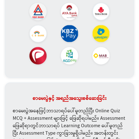
စာမေးပွဲနှင့် အရည်အသွေးစစ်ဆေးခြင်း
စာမေးပွဲအနေဖြင့်ဘာသာရပ်ပေါ်မူတည်ပြီး Online Quiz
MCQ + Assessment များဖြင့် ဖြေဆိုရပါမည်။ Assessment
ဖြေဆိုရာတွင်ဘာသာရပ် Learning Outcome ပေါ်မူတည်
ပြီး Assessment Type ကွာခြားမှုရှိပါမည်။ အတန်းတွင်း