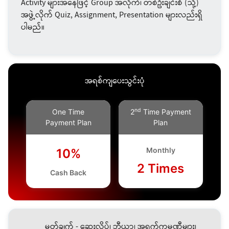
Activity များအနေဖြင့် Group အလိုက်၊ တစ်ဦးချင်းစီ (သို့)
အဖွဲ့လိုက် Quiz, Assignment, Presentation များလည်းရှိ
ပါမည်။
အရစ်ကျပေးသွင်းပုံ
nd
One Time
2
Time Payment
Payment Plan
Plan
Monthly
10%
2 Times
Cash Back
မှတ်ချက် - ဆေးလိပ်၊ ဘီယာ၊ အရက်ကုမ္ပဏီများ၊