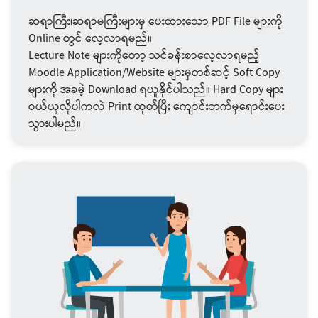
ဆရာကြီး၊ဆရာမကြီးများမှ ပေးထားသော PDF File များကို
Online တွင် လေ့လာရမည်။
Lecture Note များကိုတော့ သင်ခန်းစာလေ့လာရမည့်
Moodle Application/Website များမှတစ်ဆင့် Soft Copy
များကို အခမဲ့ Download ရယူနိုင်ပါသည်။ Hard Copy များ
ဝယ်ယူလိုပါကလဲ Print ထုတ်ပြီး ကျောင်းဘက်မှရောင်းပေး
သွားပါမည်။