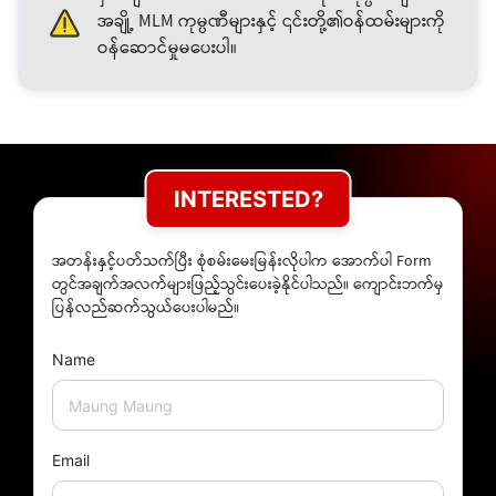
အချို့ MLM ကုမ္ပဏီများနှင့် ၎င်းတို့၏ဝန်ထမ်းများကို
ဝန်ဆောင်မှုမပေးပါ။
INTERESTED?
အတန်းနှင့်ပတ်သက်ပြီး စုံစမ်းမေးမြန်းလိုပါက အောက်ပါ Form
တွင်အချက်အလက်များဖြည့်သွင်းပေးခဲ့နိုင်ပါသည်။ ကျောင်းဘက်မှ
ပြန်လည်ဆက်သွယ်ပေးပါမည်။
Name
Email