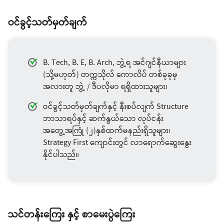
ဝင်ခွင့်သတ်မှတ်ချက်
B. Tech, B. E, B. Arch, ဘွဲ့ရ အင်ဂျင်နီယာများ
(သို့မဟုတ်) တက္ကသိုလ် ကောလိပ် တစ်ခုခုမှ
အလားတူ ဘွဲ့ / ဒီပလိုမာ ရရှိထားသူများ၊
ဝင်ခွင့်သတ်မှတ်ချက်နှင့် နီးစပ်လျက် Structure
ဘာသာရပ်နှင့် ဆက်နွယ်သော လုပ်ငန်း
အတွေ့အကြုံ (၂)နှစ်ထက်မနည်းရှိသူများ၊
Strategy First ကျောင်းတွင် လာရောက်ဆွေးနွေး
နိုင်ပါသည်။
သင်တန်းကြေး နှင့် စာမေးပွဲကြေး