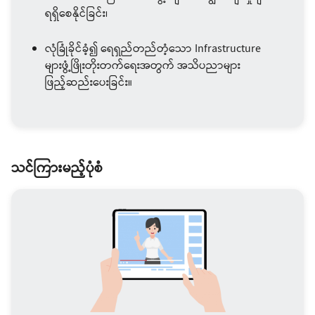
ရရှိစေနိုင်ခြင်း၊
လုံခြုံခိုင်ခံ့၍ ရေရှည်တည်တံ့သော Infrastructure
များဖွံ့ဖြိုးတိုးတက်ရေးအတွက် အသိပညာများ
ဖြည့်ဆည်းပေးခြင်း။
သင်ကြားမည့်ပုံစံ