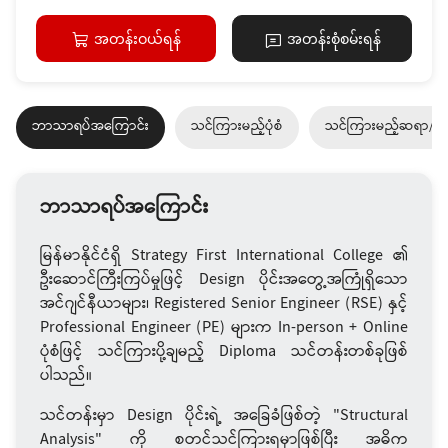
အတန်းဝယ်ရန်
အတန်းစုံစမ်းရန်
ဘာသာရပ်အကြောင်း
သင်ကြားမည့်ပုံစံ
သင်ကြားမည့်ဆရာ/ဆ
ဘာသာရပ်အကြောင်း
မြန်မာနိုင်ငံရှိ Strategy First International College ၏
ဦးဆောင်ကြီးကြပ်မှုဖြင့် Design ပိုင်းအတွေ့အကြုံရှိသော
အင်ဂျင်နီယာများ၊ Registered Senior Engineer (RSE) နှင့်
Professional Engineer (PE) များက In-person + Online
ပုံစံဖြင့် သင်ကြားပို့ချမည့် Diploma သင်တန်းတစ်ခုဖြစ်
ပါသည်။
သင်တန်းမှာ Design ပိုင်းရဲ့ အခြေခံဖြစ်တဲ့ "Structural
Analysis" ကို စတင်သင်ကြားရမှာဖြစ်ပြီး အဓိက