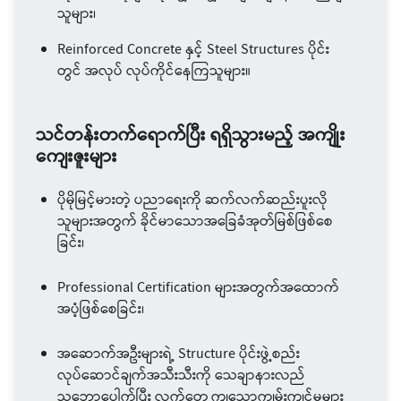
သူများ၊
Reinforced Concrete နှင့် Steel Structures ပိုင်း
တွင် အလုပ် လုပ်ကိုင်နေကြသူများ။
သင်တန်းတက်ရောက်ပြီး ရရှိသွားမည့် အကျိုုး
ကျေးဇူးများ
ပိုမိုမြင့်မားတဲ့ ပညာရေးကို ဆက်လက်ဆည်းပူးလို
သူများအတွက် ခိုင်မာသောအခြေခံအုတ်မြစ်ဖြစ်စေ
ခြင်း၊
Professional Certification များအတွက်အထောက်
အပံ့ဖြစ်စေခြင်း၊
အဆောက်အဦးများရဲ့ Structure ပိုင်းဖွဲ့စည်း
လုပ်ဆောင်ချက်အသီးသီးကို သေချာနားလည်
သဘောပေါက်ပြီး လက်တွေ့ကျသောကျွမ်းကျင်မှုများ