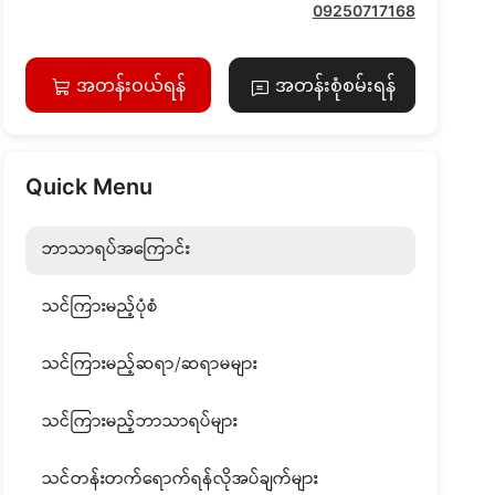
09250717168
အတန်းဝယ်ရန်
အတန်းစုံစမ်းရန်
Quick Menu
ဘာသာရပ်အကြောင်း
သင်ကြားမည့်ပုံစံ
သင်ကြားမည့်ဆရာ/ဆရာမများ
သင်ကြားမည့်ဘာသာရပ်များ
သင်တန်းတက်ရောက်ရန်လိုအပ်ချက်များ