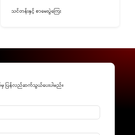
သင်တန်းနှင့် စာမေးပွဲကြေး
းဘက်မှ ပြန်လည်ဆက်သွယ်ပေးပါမည်။