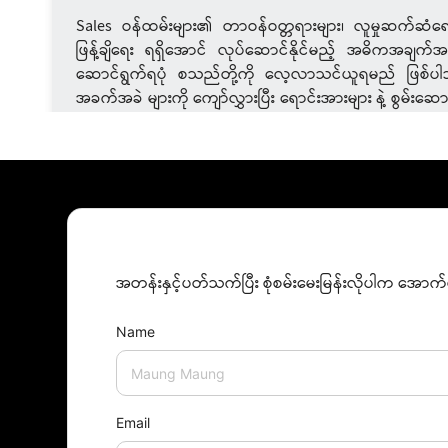
Sales ဝန်ထမ်းများ၏ တာဝန်ဝတ္တရားများ၊ လူမှုဆက်ဆံရေး၊
ဖြန့်ချိရေး ရရှိအောင် လုပ်ဆောင်နိုင်မည့် အဓိကအချက်အ
ဆောင်ရွက်ရပုံ စသည်တို့ကို လေ့လာသင်ယူရမည် ဖြစ်ပါ
အခက်အခဲ များကို ကျော်လွှားပြီး ရောင်းအားများ နဲ့ စွမ်းဆ
ရမည် ဖြစ်ပါသည်။ ကုမ္ပဏီများအတွက် အရေးအပါဆုံး အခန
သည့် မားကတ်တင်း Planများရေးဆွဲခြင်း၊ မားကတ်တင်း နည်
customer များ လိုအပ်တဲ့ ထုတ်ကုန် များ ထုတ်လုပ်နိုင်ရန်
ခြင်း စတဲ့ အကြောင်းအရာများနဲ့ ပတ်သက်ပြီးလည်း လေ့လာ
ဘယ်သူတွေတက်ရောက်သင့်လဲ
အတန်းနှင့်ပတ်သက်ပြီး စုံစမ်းမေးမြန်းလိုပါက အေ
Sales မန်နေဂျာများ​
Name
မားကတ်တင်းနဲ့ Sales ပိုင်းတွင်လုပ်ကိုင်နေသူများ၊​
Sales ကို စိတ်ပါဝင်စားသူများ​
Email
Sales ကို စနစ်တကျစီမံခန့်ခွဲလိုသူများ၊ ကျွမ်းကျင်အောင်မ