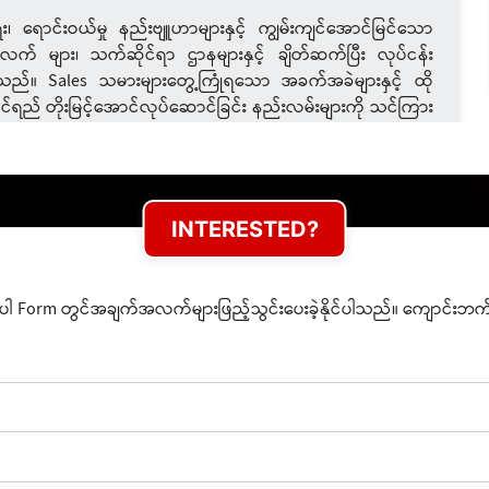
 ရောင်းဝယ်မှု နည်းဗျူဟာများနှင့် ကျွမ်းကျင်အောင်မြင်သော
လက် များ၊ သက်ဆိုင်ရာ ဌာနများနှင့် ချိတ်ဆက်ပြီး လုပ်ငန်း
သည်။ Sales သမားများတွေ့ကြုံရသော အခက်အခဲများနှင့် ထို
ောင်ရည် တိုးမြင့်အောင်လုပ်ဆောင်ခြင်း နည်းလမ်းများကို သင်ကြား
်းကဏ္ဍတစ်ခုဖြစ်တဲ့ မားကတ်တင်းအခြေခံ သဘောတရားများဖြစ်
းဗျုဟာ များ ချမှတ်ခြင်း၊ ဈေးကွက်လိုအပ်ချက်အပေါ်မူတည်ပြီး
 စီမံခန့်ခွဲခြင်း၊ စားသုံးသူများနဲ့ ရေရှည်ဆက်ဆံရေး တည်ဆောက်
သင်ကြားရမှာ ဖြစ်ပါတယ်။
INTERESTED?
ာက်ပါ Form တွင်အချက်အလက်များဖြည့်သွင်းပေးခဲ့နိုင်ပါသည်။ ကျောင်
ြင်သော ဖြန့်ချီရေးနှင့် အရောင်းမန်နေဂျာ ဖြစ်လိုသူများ​