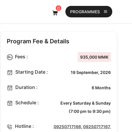
0
PROGRAMMES
Program Fee & Details
Fees :
935,000 MMK
Starting Date :
19 September, 2026
Duration :
6 Months
Schedule :
Every Saturday & Sunday
(7:00 pm to 9:30 pm)
Hotline :
09250717166
,
09250717167
,