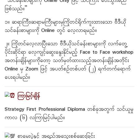
“သင်ခန်းစာများကို Online Only ဖြင့် သင်ကြား ပေးသွားမည်
ဖြစ်သည်။”
၁။ ဆရာကြီး၊ဆရာမကြီးများမှကြိုတင်ရိုက်ကူးထားသော ဗီဒီယို
သင်ခန်းစာများကို Online တွင် လေ့လာရမည်။
၂။ ကြိုတင်လေ့လာပြီးသော ဗီဒီယိုသင်ခန်းစာများကို လက်တွေ့
ပိုင်းဆိုင်ရာ လေ့ကျင့်ဆွေးနွေးနိုင်မည့် Face to Face workshop
အတန်းချိန်များကိုတော့ သတ်မှတ်ထားသည့်အတန်းချိန်အတိုင်း
Online မှ Zoom ဖြင့် အပတ်စဉ်တစ်ပတ် (၂) ရက်တက်ရောက်
ပေးရပါမည်။
ကြာမြင့်ချိန်
Strategy First Professional Diploma တစ်ခုအတွက် သင်ယူမှု
ကာလ (၆) လကြာမြင့်ပါမည်။
စာမေးပွဲနှင့် အရည်အသွေးစစ်ဆေးခြင်း