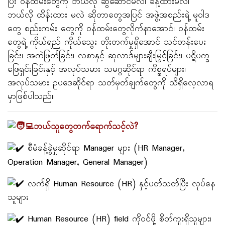
ပြီး ဝန်ထမ်းတွေကို ဘယ်လို ဆွဲဆောင်မလဲ၊ ခန့်ထားမလဲ၊
ဘယ်လို ထိန်းထား မလဲ ဆိုတာတွေအပြင် အဖွဲ့အစည်းရဲ့ မူဝါဒ
တွေ စည်းကမ်း တွေကို ဝန်ထမ်းတွေလိုက်နာအောင်၊ ဝန်ထမ်း
တွေရဲ့ ကိုယ်ရည် ကိုယ်သွေး တိုးတက်မှုရှိအောင် သင်တန်းပေး
ခြင်း၊ အကဲဖြတ်ခြင်း၊ လစာနှင့် ဆုလာဒ်များချီးမြှင့်ခြင်း၊ ပဋိပက္ခ
ဖြေရှင်းခြင်းနှင့် အလုပ်သမား သမဂ္ဂဆိုင်ရာ ကိစ္စရပ်များ၊
အလုပ်သမား ဥပဒေဆိုင်ရာ သတ်မှတ်ချက်တွေကို သိရှိလေ့လာရ
မှာဖြစ်ပါသည်။
ဘယ်သူတွေတက်ရောက်သင့်လဲ?
စီမံခန့်ခွဲမှုဆိုင်ရာ Manager များ (HR Manager,
Operation Manager, General Manager)
လက်ရှိ Human Resource (HR) နှင့်ပတ်သတ်ပြီး လုပ်နေ
သူများ
Human Resource (HR) field ကိုဝင်ဖို့ စိတ်ကူးရှိသူများ၊