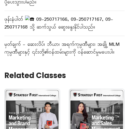
ပို့ပေးသွားပါမည်။
ဖုန်းနံပါတ်
09-250717166, ‎09-250717167, ‎09-
250717168 သို့ ဆက်သွယ် ဆွေးနွေးနိုင်ပါသည်။
မှတ်ချက် - ဆေးလိပ်၊ ဘီယာ၊ အရက်ကုမ္ပဏီများ၊ အချို့ MLM
ကုမ္ပဏီများနှင့် ၎င်းတို့၏ဝန်ထမ်းများကို ဝန်ဆောင်မှုမပေးပါ။
Related Classes