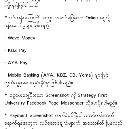
ရရှိမည်ဖြစ်ပါသည်။
*သင်တန်းကြေးကို အထူး အဆင်ပြေသော Online ငွေလွှဲ
ဝန်ဆောင်မှုများဖြစ်သည့်
• Wave Money
• KBZ Pay
• AYA Pay
• Mobile Banking (AYA, KBZ, CB, Yoma) များဖြင့်
လွယ်ကူစွာပေးသွင်းနိုင်မှာဖြစ်ပါသည်။
* ငွေပေးချေပြီးသော Screenshot ကို Strategy First
University Facebook Page Messenger သို့ပေးပို့ရပါမည်။
* Payment Screenshot လက်ခံရရှိပြီးပါကသင်တန်းတက်
ရောက်ရန်အတွက် လုပ်ဆောင်ချက်များကို အသေးစိတ် ပြန်လည်