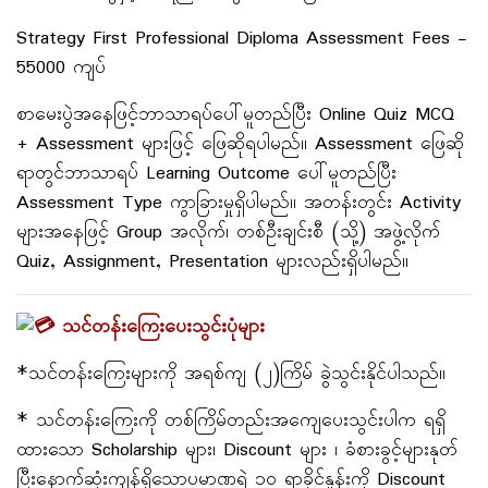
Strategy First Professional Diploma Assessment Fees -
55000 ကျပ်
စာမေးပွဲအနေဖြင့်ဘာသာရပ်ပေါ်မူတည်ပြီး Online Quiz MCQ
+ Assessment များဖြင့် ဖြေဆိုရပါမည်။ Assessment ဖြေဆို
ရာတွင်ဘာသာရပ် Learning Outcome ပေါ်မူတည်ပြီး
Assessment Type ကွာခြားမှုရှိပါမည်။ အတန်းတွင်း Activity
များအနေဖြင့် Group အလိုက်၊ တစ်ဦးချင်းစီ (သို့) အဖွဲ့လိုက်
Quiz, Assignment, Presentation များလည်းရှိပါမည်။
သင်တန်းကြေးပေးသွင်းပုံများ
*သင်တန်းကြေးများကို အရစ်ကျ (၂)ကြိမ် ခွဲသွင်းနိုင်ပါသည်။
* သင်တန်းကြေးကို တစ်ကြိမ်တည်းအကျေပေးသွင်းပါက ရရှိ
ထားသော Scholarship များ၊ Discount များ ၊ ခံစားခွင့်များနုတ်
ပြီးနောက်ဆုံးကျန်ရှိသောပမာဏရဲ့ ၁၀ ရာခိုင်နှုန်းကို Discount