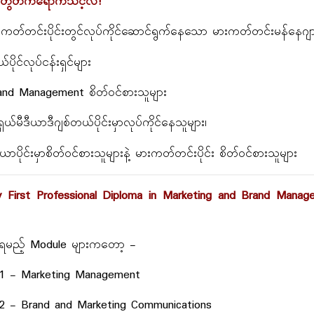
ွေတက်ရောက်သင့်လဲ?
းကတ်တင်းပိုင်းတွင်လုပ်ကိုင်ဆောင်ရွက်နေသော မားကတ်တင်းမန်နေဂျာ
ယ်ပိုင်လုပ်ငန်းရှင်များ
and Management စိတ်ဝင်စားသူများ
ရှယ်မီဒီယာဒီဂျစ်တယ်ပိုင်းမှာလုပ်ကိုင်နေသူများ၊
ီယာပိုင်းမှာစိတ်ဝင်စားသူများနဲ့ မားကတ်တင်းပိုင်း စိတ်ဝင်စားသူများ
y First Professional Diploma in Marketing and Brand Man
ရမည့် Module များကတော့ -
1 - Marketing Management
2 - Brand and Marketing Communications