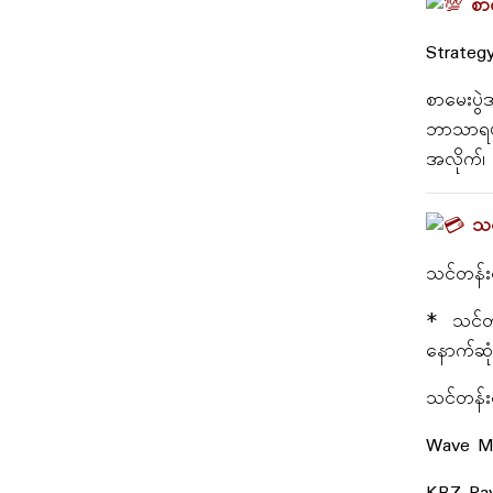
စာ
Strateg
စာမေးပွ
ဘာသာရပ်
အလိုက်၊ 
သင
သင်တန်းက
* သင်တန
နောက်ဆုံ
သင်တန်းက
Wave M