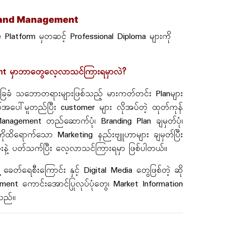
 Brand Management
nline Platform မှတဆင့် Professional Diploma များကို
ment မှာဘာတွေလေ့လာသင်ကြားရမှာလဲ?
ြေခံ သဘောတရားများဖြစ်သည့် မားကတ်တင်း Planများ
က်အပေါ်မူတည်ပြီး customer များ လိုအပ်တဲ့ ထုတ်ကုန်
and Management တည်ဆောက်ပုံ၊ Branding Plan ချမှတ်ပုံ၊
ိုထိရောက်သော Marketing နည်းဗျူဟာများ ချမှတ်ပြီး
းနဲ့ ပတ်သက်ပြီး လေ့လာသင်ကြားရမှာ ဖြစ်ပါတယ်။
့ ခေတ်ရေစီးကြောင်း နှင့် Digital Media တွေဖြစ်တဲ့ ဆို
gement ကောင်းအောင်ပြုလုပ်ပုံတွေ၊ Market Information
ါသည်။