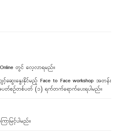
ို Online တွင် လေ့လာရမည်။
့ကျင့်ဆွေးနွေးနိုင်မည့် Face to Face workshop အတန်း
ြင့်အပတ်စဉ်တစ်ပတ် (၁) ရက်တက်ရောက်ပေးရပါမည်။
ြာမြင့်ပါမည်။