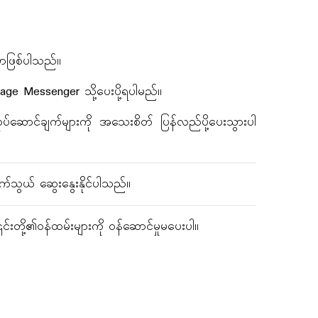
ှာဖြစ်ပါသည်။
ge Messenger သို့ပေးပို့ရပါမည်။
ဆောင်ချက်များကို အသေးစိတ် ပြန်လည်ပို့ပေးသွားပါ
သွယ် ဆွေးနွေးနိုင်ပါသည်။
င်းတို့၏ဝန်ထမ်းများကို ဝန်ဆောင်မှုမပေးပါ။