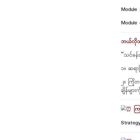
Module 3
Module 
ဘယ်လိုသ
“သင်ခန်း
၁။ ဆရာကြ
၂။ ကြိုတ
ချိန်မျ
ကြာမ
Strateg