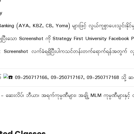
y
y
anking (AYA, KBZ, CB, Yoma) များဖြင့် လွယ်ကူစွာပေးသွင်းနိုင်မ
ေပြီးသော Screenshot ကို Strategy First University Facebook Pa
 Screenshot လက်ခံရရှိပြီးပါကသင်တန်းတက်ရောက်ရန်အတွက် လုပ်
တ်
09-250717166, ‎09-250717167, ‎09-250717168 သို့ ဆက်
 - ဆေးလိပ်၊ ဘီယာ၊ အရက်ကုမ္ပဏီများ၊ အချို့ MLM ကုမ္ပဏီများနှင့် ၎