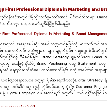
gy First Professional Diploma in Marketing and
 လုပ်ငန်းခွင်အတွင်းပိုမိုတိုးတက်မှုများရှိအောင် ပြင်ဆင်လိုသူများ O
န်သက်သာစွာ လေ့လာသင်ယူနိုင်ပြီဖြစ်ပါသည်။
y First Professional Diploma in Marketing & Brand Manage
များအတွက် အရေးအပါဆုံး အခန်းကဏ္ဍတစ်ခုဖြစ်တဲ့ မားကတ်တင်းအခ
င်း၊ မားကတ်တင်း နည်းဗျုဟာ များ ချမှတ်ခြင်း၊ ဈေးကွက်လိုအပ်ချ
်လုပ်နိုင်ရန် စီမံခန့်ခွဲခြင်း၊ Brand Strategy ချမှတ်ပုံတွေ၊ Br
ပုံတွေ စသဖြင့်ကိုယ်ရဲ့ Brand Positioning တွေ Statement တွေက
သူများနဲ့ ရေရှည်ဆက်ဆံရေး တည်ဆောက်ခြင်း စတဲ့ အကြောင်းအရာမျာ
 ယခုစီးပွားရေးလုပ်ငန်းတွေမှာ ပိုမိုအရေးပါလာတဲ့Digital Strategy ရဲ
ယာတွေ၊ ဝက်ဆိုဒ်တွေ၊ အွန် လိုင်းရုပ်သံတွေသုံးပြီး Customer Enga
 နဲ့ Digital Campaign လုပ်ဆောင်နည်းတွေကိုပါ သင်ယူနိုင်မှာဖြစ်ပ