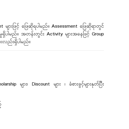
များဖြင့် ဖြေဆိုရပါမည်။ Assessment ဖြေဆိုရာတွင်
ှိပါမည်။ အတန်းတွင်း Activity များအနေဖြင့် Group
ျားလည်းရှိပါမည်။
ip များ၊ Discount များ ၊ ခံစားခွင့်များနုတ်ပြီး
်