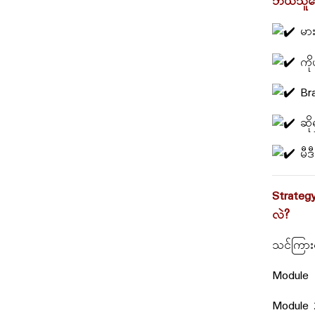
ဘယ်သူတ
မာ
ကို
Br
ဆို
မီဒ
Strateg
လဲ?
သင်ကြား
Module 
Module 