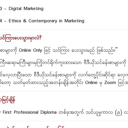
 - Digital Marketing
4 - Ethics & Contemporary in Marketing
င်ကြားပေးသွားမှာလဲ?
စာများကို Online Only ဖြင့် သင်ကြား ပေးသွားမည် ဖြစ်သည်။”
ီး၊ဆရာမကြီးများမှကြိုတင်ရိုက်ကူးထားသော ဗီဒီယိုသင်ခန်းစာများက
င်လေ့လာပြီးသော ဗီဒီယိုသင်ခန်းစာများကို လက်တွေ့ပိုင်းဆိုင်ရာ လေ
ားကိုတော့ သတ်မှတ်ထားသည့်အတန်းချိန်အတိုင်း Online မှ Zoom ဖ
ြင့်ချိန်
y First Professional Diploma တစ်ခုအတွက် သင်ယူမှုကာလ (၉) လက