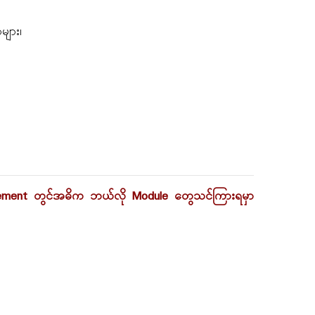
များ၊
agement တွင်အဓိက ဘယ်လို Module တွေသင်ကြားရမှာ