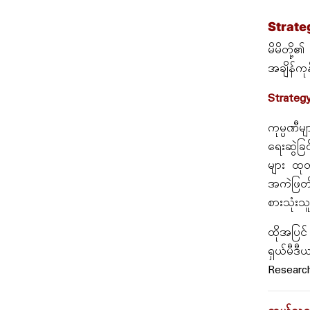
Strate
မိမိတို့၏
အချိန်ကု
Strateg
ကုမ္ပဏီ
ရေးဆွဲခြ
များ ထုတ
အကဲဖြတ်
စားသုံး
ထိုအပြင်
ရှယ်မီဒီ
Research