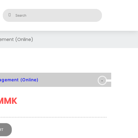
gement (Online)
agement (Online)
 MMK
RT