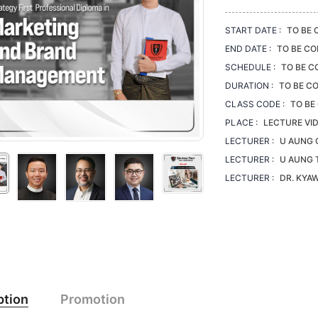
START DATE :
TO BE 
END DATE :
TO BE CO
SCHEDULE :
TO BE C
DURATION :
TO BE CO
CLASS CODE :
TO BE
PLACE :
LECTURE VI
LECTURER :
U AUNG 
LECTURER :
U AUNG 
LECTURER :
DR. KYA
ption
Promotion