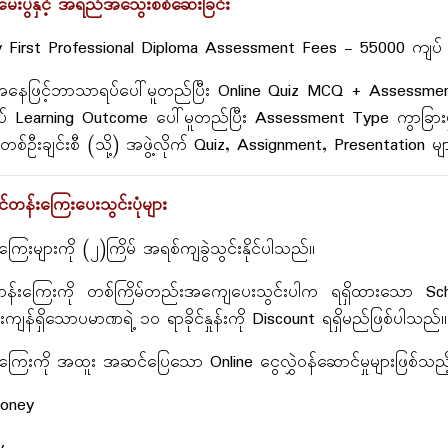
မေးပွဲနှင့် အရည်အသွေးစစ်ဆေးခြင်း
y First Professional Diploma Assessment Fees - 55000 ကျပ်
ဲအနေဖြင့်ဘာသာရပ်ပေါ်မူတည်ပြီး Online Quiz MCQ + Assessment 
 Learning Outcome ပေါ်မူတည်ပြီး Assessment Type ကွာခြားမှုရ
တစ်ဦးချင်းစီ (သို့) အဖွဲ့လိုက် Quiz, Assignment, Presentation မ
်တန်းကြေးပေးသွင်းပုံများ
ြေးများကို (၂)ကြိမ် အရစ်ကျခွဲသွင်းနိုင်ပါသည်။
်းကြေးကို တစ်ကြိမ်တည်းအကျေပေးသွင်းပါက ရရှိထားသော Scholarsh
းကျန်ရှိသောပမာဏရဲ့ ၁၀ ရာခိုင်နှုန်းကို Discount ရရှိမည်ဖြစ်ပါသည်။
ြေးကို အထူး အဆင်ပြေသော Online ငွေလွှဲဝန်ဆောင်မှုများဖြစ်သည့
oney