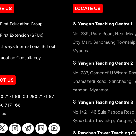
RE US
LOCATE US
First Education Group
Yangon Teaching Centre 1
No. 239, Pyay Road, Near Mya
First Extension (SFUx)
City Mart, Sanchaung Township
thways International School
Myanmar.
ducation Consultancy
Yangon Teaching Centre 2
No. 237, Corner of U Wisara Ro
CT US
Dhamazedi Road, Sanchaung T
Yangon, Myanmar.
0 7171 66, 09 250 7171 67,
Yangon Teaching Centre 3
50 7171 68
No.142, 146 Sule Pagoda Road,
l us
Kyauktada Township, Yangon, 
Panchan Tower Teaching C