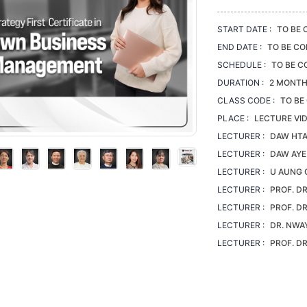
START DATE :
TO BE 
END DATE :
TO BE CO
SCHEDULE :
TO BE C
DURATION :
2 MONT
CLASS CODE :
TO BE
PLACE :
LECTURE VI
LECTURER :
DAW HTA
LECTURER :
DAW AYE
LECTURER :
U AUNG 
LECTURER :
PROF. D
LECTURER :
PROF. DR
LECTURER :
DR. NWA
LECTURER :
PROF. D