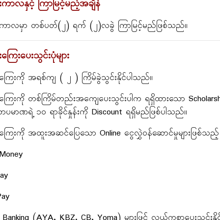
ကာလနှင့် ကြာမြင့်မည့်အချိန်
ကာလမှာ တစ်ပတ်(၂) ရက် (၂)လခွဲ ကြာမြင့်မည်ဖြစ်သည်။
ကြေးပေးသွင်းပုံများ
ြေးကို အရစ်ကျ ( ၂ ) ကြိမ်ခွဲသွင်းနိုင်ပါသည်။
ြေးကို တစ်ကြိမ်တည်းအကျေပေးသွင်းပါက ရရှိထားသော Scholarship များ
ောပမာဏရဲ့ ၁၀ ရာခိုင်နှုန်းကို Discount ရရှိမည်ဖြစ်ပါသည်။
ြေးကို အထူးအဆင်ပြေသော Online ငွေလွှဲဝန်ဆောင်မှုများဖြစ်သည့်
 Money
ay
Pay
 Banking (AYA, KBZ, CB, Yoma) များဖြင့် လွယ်ကူစွာပေးသွင်းနိုင