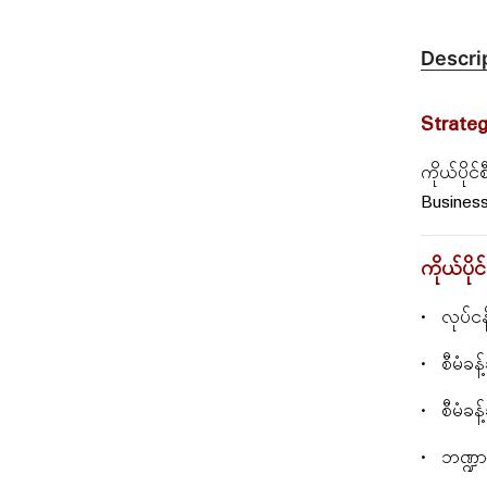
Descri
Strate
ကိုယ်ပိုင
Business
ကိုယ်ပို
• လုပ်ငန
• စီမံခန့
• စီမံခန
• ဘဏ္ဍာရေး