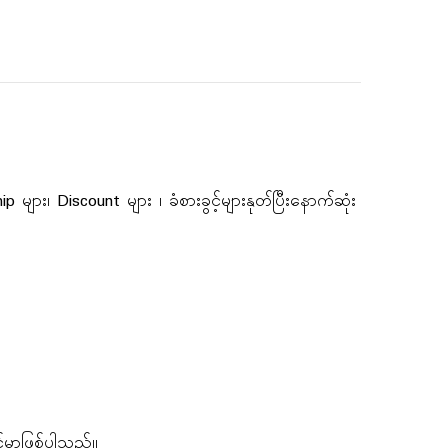
၊ Discount များ ၊ ခံစားခွင့်များနုတ်ပြီးနောက်ဆုံး
်မှာဖြစ်ပါသည်။