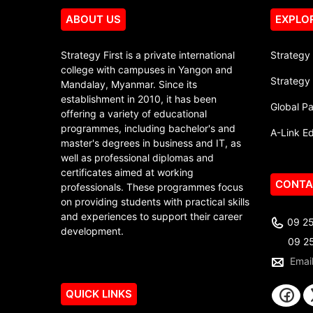
ABOUT US
EXPLO
Strategy First is a private international
Strategy 
college with campuses in Yangon and
Strategy 
Mandalay, Myanmar. Since its
establishment in 2010, it has been
Global Pa
offering a variety of educational
programmes, including bachelor's and
A-Link E
master's degrees in business and IT, as
well as professional diplomas and
certificates aimed at working
CONTA
professionals. These programmes focus
on providing students with practical skills
and experiences to support their career
09 25
development.
09 2
Emai
QUICK LINKS