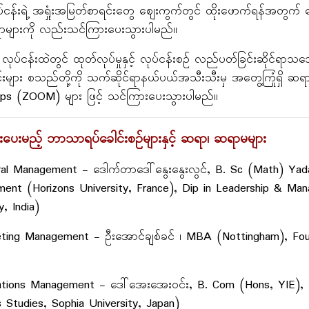
ပ်ငန်းရဲ့ အရှုံးအမြတ်စာရင်းတွေ ဈေးကွက်တွင် ထိုးဖောက်ရန်အတွက် ကော
ုင်ရာများကို လည်းသင်ကြားပေးသွားပါမည်။
် လုပ်ငန်းထဲတွင် ထုတ်လုပ်မှုနှင့် လုပ်ငန်းစဉ် လည်ပတ်ခြင်းဆိုင်ရာသဘ
များ စသည်တို့ကို သက်ဆိုင်ရာနယ်ပယ်အသီးသီးမှ အတွေ့ကြုံရှိ ဆရာ
ps (ZOOM) များ ဖြင့် သင်ကြားပေးသွားပါမည်။
ပေးမည့် ဘာသာရပ်ခေါင်းစဉ်များနှင့် ဆရာ၊ ဆရာမများ
ral Management - ဒေါက်တာဒေါ်နွေးနွေးလွင်, B. Sc (Math) Ya
ent (Horizons University, France), Dip in Leadership & Man
, India)
eting Management - ဦးအောင်ချစ်ခင် ၊ MBA (Nottingham), Fou
ations Management - ဒေါ်အေးအေးဝင်း, B. Com (Hons, YIE), M
 Studies, Sophia University, Japan)