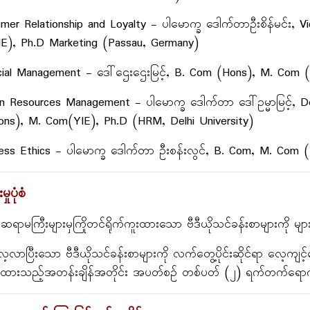
mer Relationship and Loyalty - ပါမောက္ခ ဒေါက်တာဦးစိန်မင်း,
E), Ph.D Marketing (Passau, Germany)
ncial Management - ဒေါ်ဌေးဌေးမြင့်, B. Com (Hons), M. Com 
n Resources Management - ပါမောက္ခ ဒေါက်တာ ဒေါ်ဥမ္မာမြင့်, 
ns), M. Com(YIE), Ph.D (HRM, Delhi University)
ness Ethics - ပါမောက္ခ ဒေါက်တာ ဦးစန်းလွင်, B. Com, M. Com 
ုပုံစံ
ဆရာမကြီးများမှကြိုတင်ရိုက်ကူးထားသော ဗီဒီယိုသင်ခန်းစာများကို မ
ေ့လာပြီးသော ဗီဒီယိုသင်ခန်းစာများကို လက်တွေ့ပိုင်းဆိုင်ရာ လေ့ကျင့်
ထားသည့်အတန်းချိန်အတိုင်း အပတ်စဉ် တစ်ပတ် (၂) ရက်တက်ရော