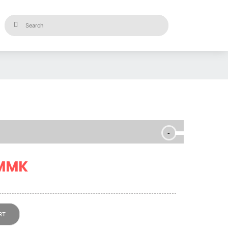
 MMK
RT