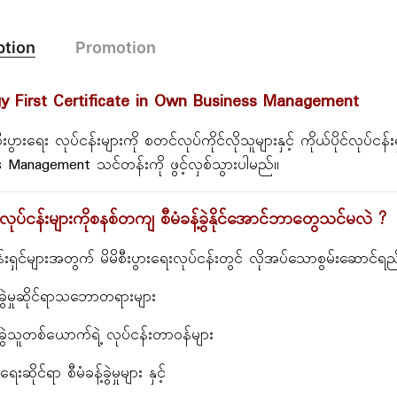
ption
Promotion
gy First Certificate in Own Business Management
်စီးပွားရေး လုပ်ငန်းများကို စတင်လုပ်ကိုင်လိုသူများနှင့် ကိုယ်ပိုင်လု
 Management သင်တန်းကို ဖွင့်လှစ်သွားပါမည်။
င်လုပ်ငန်းများကိုစနစ်တကျ စီမံခန့်ခွဲနိုင်အောင်ဘာတွေသင်မလဲ ?
်းရှင်များအတွက် မိမိစီးပွားရေးလုပ်ငန်းတွင် လိုအပ်သောစွမ်းဆောင်ရည
်ခွဲမှုဆိုင်ရာသဘောတရားများ
့်ခွဲသူတစ်ယောက်ရဲ့ လုပ်ငန်းတာဝန်များ
ဆိုင်ရာ စီမံခန့်ခွဲမှုများ နှင့်