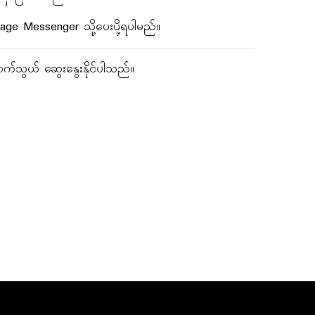
ge Messenger သို့ပေးပို့ရပါမည်။
်သွယ် ဆွေးနွေးနိုင်ပါသည်။